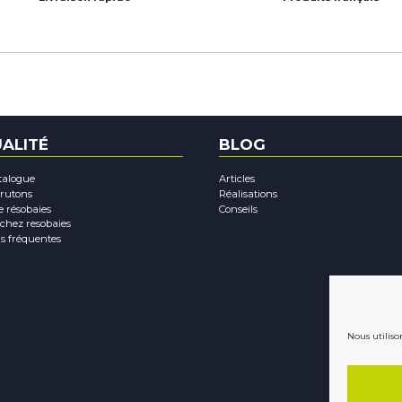
ok
dIn
tagram
outube
ALITÉ
BLOG
talogue
Articles
rutons
Réalisations
e résobaies
Conseils
 chez resobaies
s fréquentes
Nous utiliso