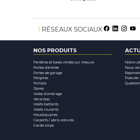
Facebo
Linke
Ins
Y
RÉSEAUX SOCIAUX
NOS PRODUITS
ACTU
Fenêtres et baies vitrées sur mesure
Notre ca
Portes d’entrée
Nous rec
Portes de garage
Rejoindr
Pergolas
Postuler
Portails
Question
Stores
Voiles d’ombrage
Vérandas
Volets battants
Volets roulants
Moustiquaires
Carports / abris voitures
Garde corps