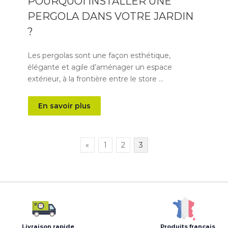
POURQUOI INSTALLER UNE
PERGOLA DANS VOTRE JARDIN
?
Les pergolas sont une façon esthétique,
élégante et agile d’aménager un espace
extérieur, à la frontière entre le store …
En savoir plus
«
1
2
3
Livraison rapide
Produits français