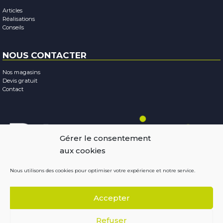
Articles
Réalisations
Conseils
NOUS CONTACTER
Nos magasins
Devis gratuit
Contact
Gérer le consentement
aux cookies
Nous utilisons des cookies pour optimiser votre expérience et notre service.
Mentions légales
-
Confidentialité
-
Cookies
Accepter
Copyright © 2026
Résobaies
Conception : Terraluna
Refuser