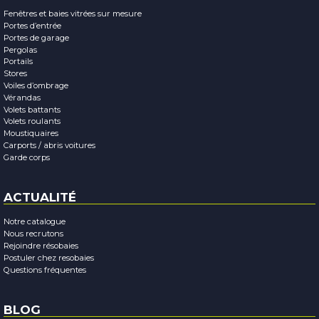
Fenêtres et baies vitrées sur mesure
Portes d’entrée
Portes de garage
Pergolas
Portails
Stores
Voiles d’ombrage
Vérandas
Volets battants
Volets roulants
Moustiquaires
Carports / abris voitures
Garde corps
ACTUALITÉ
Notre catalogue
Nous recrutons
Rejoindre résobaies
Postuler chez resobaies
Questions fréquentes
BLOG