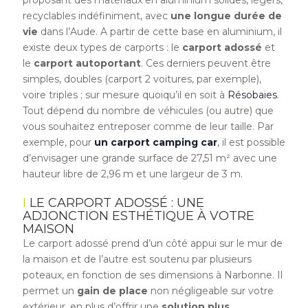
recyclables indéfiniment, avec
une longue durée de
vie
dans l’Aude. A partir de cette base en aluminium, il
existe deux types de carports : le
carport adossé
et
le
carport autoportant
. Ces derniers peuvent être
simples, doubles (carport 2 voitures, par exemple),
voire triples ; sur mesure quoiqu’il en soit à
Résobaies
.
Tout dépend du nombre de véhicules (ou autre) que
vous souhaitez entreposer comme de leur taille. Par
exemple, pour
un carport camping car
, il est possible
d’envisager une grande surface de 27,51 m² avec une
hauteur libre de 2,96 m et une largeur de 3 m.
LE CARPORT ADOSSÉ : UNE
ADJONCTION ESTHÉTIQUE À VOTRE
MAISON
Le carport adossé prend d’un côté appui sur le mur de
la maison et de l’autre est soutenu par plusieurs
poteaux, en fonction de ses dimensions à Narbonne. Il
permet un
gain de place
non négligeable sur votre
extérieur, en plus d’offrir une
solution plus