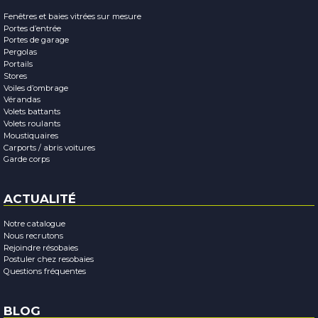
Fenêtres et baies vitrées sur mesure
Portes d’entrée
Portes de garage
Pergolas
Portails
Stores
Voiles d’ombrage
Vérandas
Volets battants
Volets roulants
Moustiquaires
Carports / abris voitures
Garde corps
ACTUALITÉ
Notre catalogue
Nous recrutons
Rejoindre résobaies
Postuler chez resobaies
Questions fréquentes
BLOG