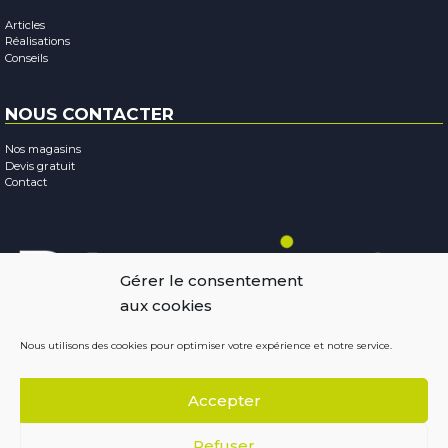
Articles
Réalisations
Conseils
NOUS CONTACTER
Nos magasins
Devis gratuit
Contact
Gérer le consentement
aux cookies
Nous utilisons des cookies pour optimiser votre expérience et notre service.
Mentions légales
-
Confidentialité
-
Cookies
Accepter
Copyright © 2026
Résobaies
Conception : Terraluna
Refuser