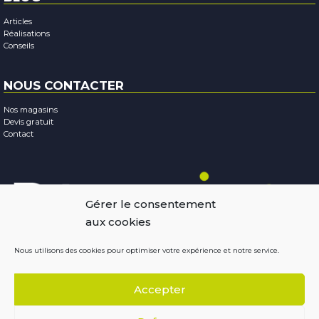
Articles
Réalisations
Conseils
NOUS CONTACTER
Nos magasins
Devis gratuit
Contact
Gérer le consentement
aux cookies
Nous utilisons des cookies pour optimiser votre expérience et notre service.
Mentions légales
-
Confidentialité
-
Cookies
Accepter
Copyright © 2026
Résobaies
Conception : Terraluna