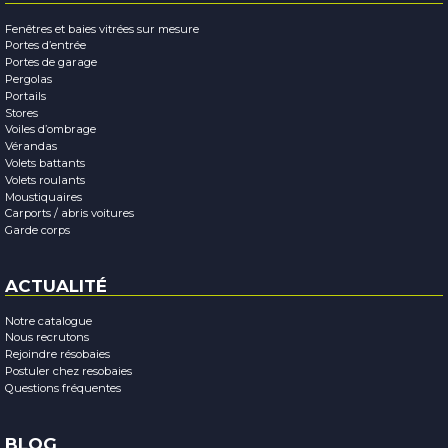
Fenêtres et baies vitrées sur mesure
Portes d’entrée
Portes de garage
Pergolas
Portails
Stores
Voiles d’ombrage
Vérandas
Volets battants
Volets roulants
Moustiquaires
Carports / abris voitures
Garde corps
ACTUALITÉ
Notre catalogue
Nous recrutons
Rejoindre résobaies
Postuler chez resobaies
Questions fréquentes
BLOG