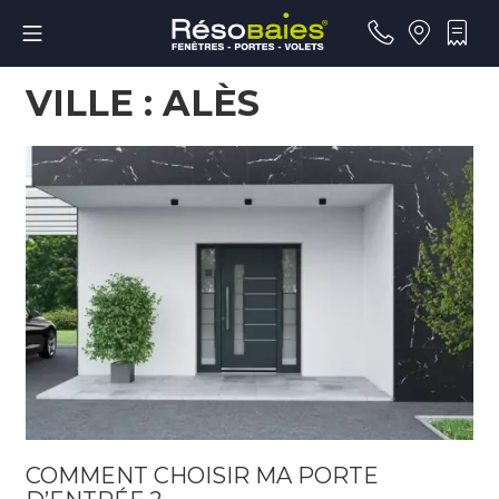
Aller
Menu mobile
au
contenu
RÉSOBAIES
VILLE :
ALÈS
COMMENT CHOISIR MA PORTE