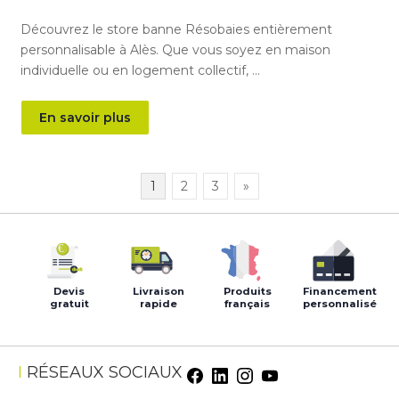
Découvrez le store banne Résobaies entièrement
personnalisable à Alès. Que vous soyez en maison
individuelle ou en logement collectif, …
En savoir plus
PAGINATION
1
2
3
»
DES
PUBLICATIONS
Devis
Livraison
Produits
Financement
gratuit
rapide
français
personnalisé
Facebook
LinkedIn
Instagram
Youtube
RÉSEAUX SOCIAUX