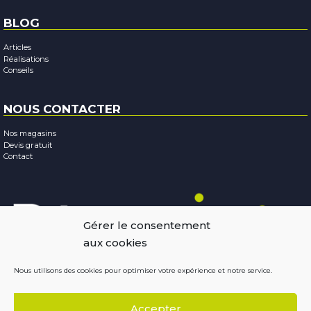
BLOG
Articles
Réalisations
Conseils
NOUS CONTACTER
Nos magasins
Devis gratuit
Contact
Gérer le consentement
aux cookies
Nous utilisons des cookies pour optimiser votre expérience et notre service.
Mentions légales
-
Confidentialité
-
Cookies
Accepter