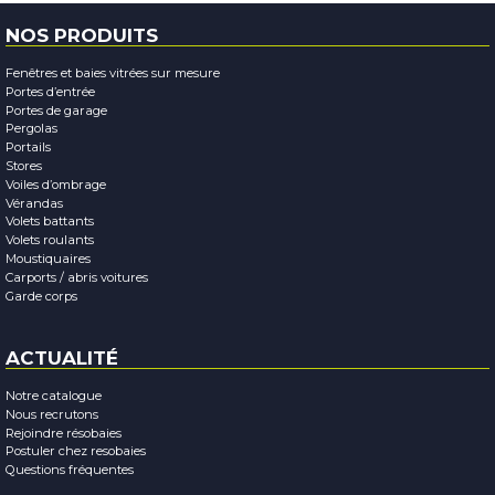
NOS PRODUITS
Fenêtres et baies vitrées sur mesure
Portes d’entrée
Portes de garage
Pergolas
Portails
Stores
Voiles d’ombrage
Vérandas
Volets battants
Volets roulants
Moustiquaires
Carports / abris voitures
Garde corps
ACTUALITÉ
Notre catalogue
Nous recrutons
Rejoindre résobaies
Postuler chez resobaies
Questions fréquentes