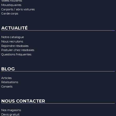
Volets roulants
Moustiquaires
Carports / abris voitures
Garde corps
ACTUALITÉ
Notre catalogue
Nous recrutons
Rejoindre résobaies
Postuler chez resobaies
Questions fréquentes
BLOG
Articles
Réalisations
Conseils
NOUS CONTACTER
Nos magasins
Devis gratuit