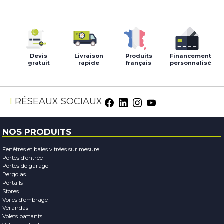
Devis
Livraison
Produits
Financement
gratuit
rapide
français
personnalisé
Facebook
LinkedIn
Instagram
Youtube
RÉSEAUX SOCIAUX
NOS PRODUITS
Fenêtres et baies vitrées sur mesure
Portes d’entrée
Portes de garage
Pergolas
Portails
Stores
Voiles d’ombrage
Vérandas
Volets battants