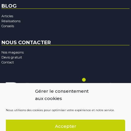
BLOG
Articles
Réalisations
Conseils
NOUS CONTACTER
Nos magasins
Devis gratuit
Contact
Gérer le consentement
aux cookies
Nous utilisons des cookies pour optimiser votre expérience et notre service.
Mentions légales
-
Confidentialité
-
Cookies
Accepter
Copyright © 2026
Résobaies