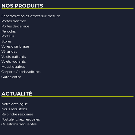
NOS PRODUITS
Fenêtres et baies vitrées sur mesure
Portes d’entrée
Portes de garage
Pergolas
Portails
Stores
Voiles d’ombrage
Vérandas
Volets battants
Volets roulants
Moustiquaires
Carports / abris voitures
Garde corps
ACTUALITÉ
Notre catalogue
Nous recrutons
Rejoindre résobaies
Postuler chez resobaies
Questions fréquentes