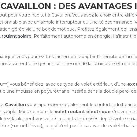
CAVAILLON : DES AVANTAGES 
out pour votre habitat à Cavaillon. Vous avez le choix entre dif
 actionnable avec un simple interrupteur ou une télécommande. 
sation gérée via une box domotique. Profitez également de l’ens
 roulant solaire
. Parfaitement autonome en énergie, il s’inscrit
atique, vous pourrez très facilement adapter l’intensité de lumièr
vous assurent une gestion sur-mesure de la luminosité et une 
ium) vous bénéficiez, avec ce type de volet extérieur, d’une
exce
jout d’une mousse en polyuréthane insérée dans la double paroi d
e à
Cavaillon
vous apprécierez également le confort induit par leu
s souple. Mieux encore, le
volet roulant électrique
s’ouvre et 
erez facilement vos volets roulants motorisés depuis votre sma
nêtre (surtout l’hiver), ce qui n’est pas le cas avec les volets batt