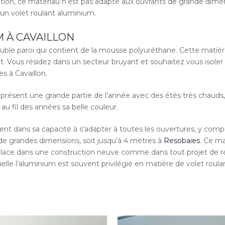
tion, ce matériau n’est pas adapté aux ouvrants de grande dimen
r un volet roulant aluminium.
M À CAVAILLON
ble paroi qui contient de la mousse polyuréthane. Cette matière
. Vous résidez dans un secteur bruyant et souhaitez vous isoler d
 à Cavaillon.
iprésent une grande partie de l’année avec des étés très chauds, 
 au fil des années sa belle couleur.
ent dans sa capacité à s’adapter à toutes les ouvertures, y comp
 de grandes dimensions, soit jusqu’à 4 mètres à
Resobaies
. Ce ma
sa place dans une construction neuve comme dans tout projet de r
quelle l’aluminium est souvent privilégié en matière de volet roula