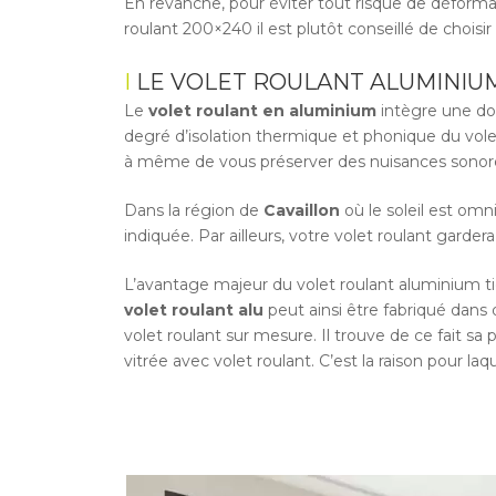
En revanche, pour éviter tout risque de déforma
roulant 200×240 il est plutôt conseillé de choisi
LE VOLET ROULANT ALUMINIU
Le
volet roulant en aluminium
intègre une dou
degré d’isolation thermique et phonique du volet
à même de vous préserver des nuisances sonores
Dans la région de
Cavaillon
où le soleil est omn
indiquée. Par ailleurs, votre volet roulant gardera
L’avantage majeur du volet roulant aluminium ti
volet roulant alu
peut ainsi être fabriqué dans
volet roulant sur mesure. Il trouve de ce fait 
vitrée avec volet roulant. C’est la raison pour la