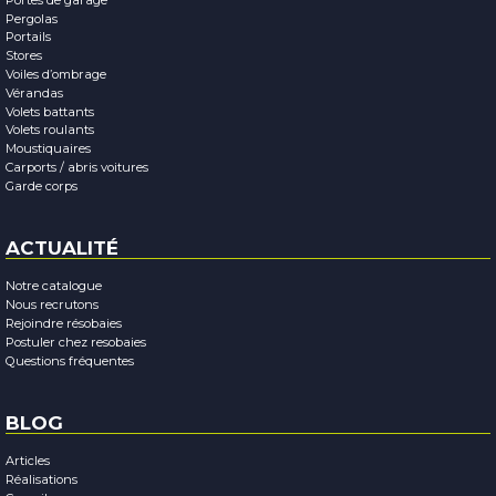
Pergolas
Portails
Stores
Voiles d’ombrage
Vérandas
Volets battants
Volets roulants
Moustiquaires
Carports / abris voitures
Garde corps
ACTUALITÉ
Notre catalogue
Nous recrutons
Rejoindre résobaies
Postuler chez resobaies
Questions fréquentes
BLOG
Articles
Réalisations