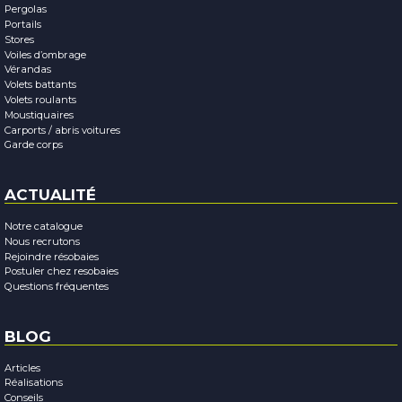
Pergolas
Portails
Stores
Voiles d’ombrage
Vérandas
Volets battants
Volets roulants
Moustiquaires
Carports / abris voitures
Garde corps
ACTUALITÉ
Notre catalogue
Nous recrutons
Rejoindre résobaies
Postuler chez resobaies
Questions fréquentes
BLOG
Articles
Réalisations
Conseils