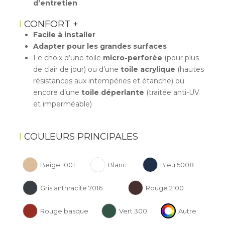
d’entretien
CONFORT +
Facile à installer
Adapter pour les grandes surfaces
Le choix d’une toile
micro-perforée
(pour plus
de clair de jour) ou d’une
toile acrylique
(hautes
résistances aux intempéries et étanche) ou
encore d’une
toile déperlante
(traitée anti-UV
et imperméable)
COULEURS PRINCIPALES
Beige 1001
Blanc
Bleu 5008
Gris anthracite 7016
Rouge 2100
Rouge basque
Vert 300
Autre