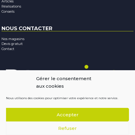
Articles
Réalisations
Conseils
NOUS CONTACTER
Nos magasins
Devis gratuit
Contact
Gérer le consentement
aux cookies
Nous utilisons des cookies pour optimiser votre expérience et notre service.
Mentions légales
-
Confidentialité
-
Cookies
Accepter
Copyright © 2026
Résobaies
Conception : Terraluna
Refuser