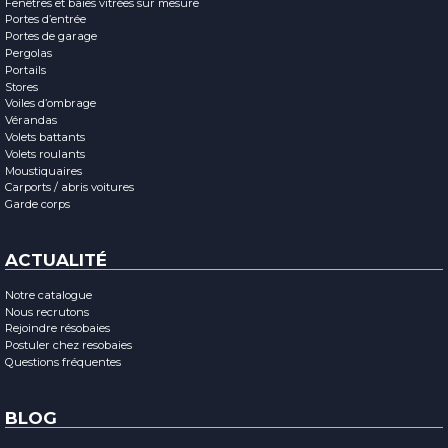
Fenêtres et baies vitrées sur mesure
Portes d’entrée
Portes de garage
Pergolas
Portails
Stores
Voiles d’ombrage
Vérandas
Volets battants
Volets roulants
Moustiquaires
Carports / abris voitures
Garde corps
ACTUALITÉ
Notre catalogue
Nous recrutons
Rejoindre résobaies
Postuler chez resobaies
Questions fréquentes
BLOG