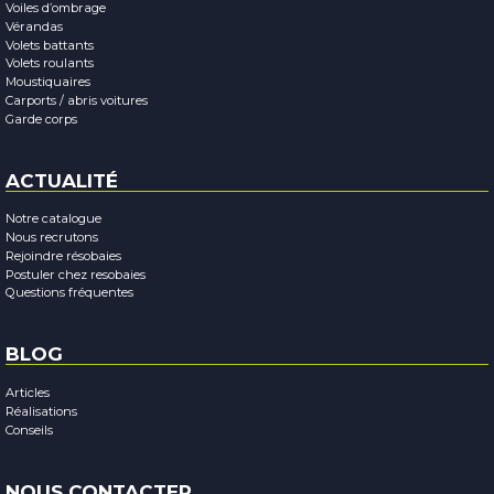
Voiles d’ombrage
Vérandas
Volets battants
Volets roulants
Moustiquaires
Carports / abris voitures
Garde corps
ACTUALITÉ
Notre catalogue
Nous recrutons
Rejoindre résobaies
Postuler chez resobaies
Questions fréquentes
BLOG
Articles
Réalisations
Conseils
NOUS CONTACTER