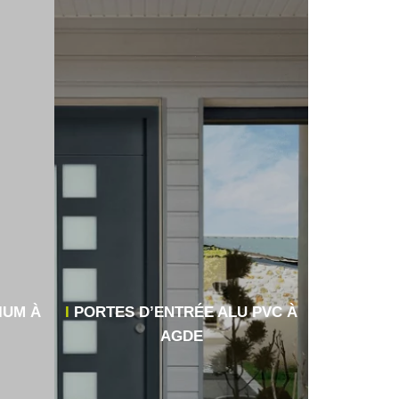
IUM À
PORTES D’ENTRÉE ALU PVC À
AGDE