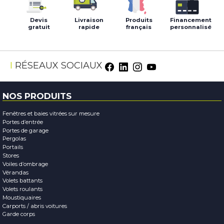
Devis
Livraison
Produits
Financement
gratuit
rapide
français
personnalisé
RÉSEAUX SOCIAUX
NOS PRODUITS
Fenêtres et baies vitrées sur mesure
Portes d’entrée
Portes de garage
Pergolas
Portails
Stores
Voiles d’ombrage
Vérandas
Volets battants
Volets roulants
Moustiquaires
Carports / abris voitures
Garde corps