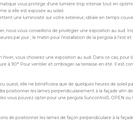
climatique vous protège d’une lumière trop intense tout en optimis
e si elle est exposée au soleil.
ettent une luminosité sur votre extérieur, idéale en temps couver
ver, nous vous conseillons de privilégier une exposition au sud. Ins
es par jour ; le matin pour l’installation de la pergola à l’est et 
 en hiver, vous choisirez une exposition au sud. Dans ce cas, pour 
ure à 90° Pour ventiler et ombrager sa terrasse en été. Il est con
ou ouest, elle ne bénéficiera que de quelques heures de soleil par
 faudra positionner les lames perpendiculairement à la façade afin d
les vous pouvez opter pour une pergola Suncontrol3, OPEN ou Ea
 de positionner les lames de façon perpendiculaire à la façade a