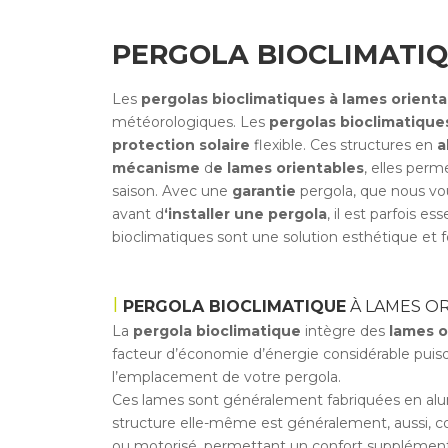
PERGOLA BIOCLIMATIQ
Les
pergolas bioclimatiques à lames orienta
météorologiques. Les
pergolas bioclimatique
protection solaire
flexible. Ces structures en
a
mécanisme
d
e lames orientables
, elles perm
saison. Avec une
garantie
pergola, que nous vo
avant d
‘installer une pergola
, il est parfois 
bioclimatiques sont une solution esthétique et f
PERGOLA BIOCLIMATIQUE
À LAMES O
La
pergola bioclimatique
intègre des
lames o
facteur d’économie d’énergie considérable puisq
l’emplacement de votre pergola.
Ces lames sont généralement fabriquées en alumi
structure elle-même est généralement, aussi, co
ou motorisé, permettant un confort supplémenta