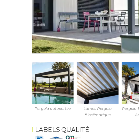
Pergola autoportée
Lames Pergola
Pergola 
Bioclimatique
A
LABELS QUALITÉ