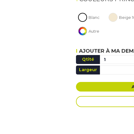
Blanc
Beige 1
Autre
AJOUTER À MA DEM
Qtité
Largeur
AJOUT