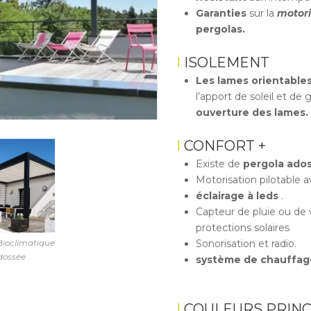
Garanties
sur la
motori
pergolas.
ISOLEMENT
Les lames orientable
l’apport de soleil et de 
ouverture des lames.
CONFORT +
Existe de
pergola ado
Motorisation pilotabl
éclairage à leds
.
Capteur de pluie ou de 
protections solaires
Sonorisation et radio.
Bioclimatique
dossée
système de chauffag
COULEURS PRINC