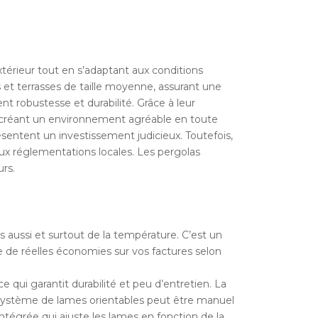
térieur tout en s’adaptant aux conditions
 et terrasses de taille moyenne, assurant une
ent robustesse et durabilité. Grâce à leur
on, créant un environnement agréable en toute
résentent un investissement judicieux. Toutefois,
 aux réglementations locales. Les pergolas
urs.
s aussi et surtout de la température. C’est un
e de réelles économies sur vos factures selon
qui garantit durabilité et peu d’entretien. La
e système de lames orientables peut être manuel
égrée qui ajuste les lames en fonction de la