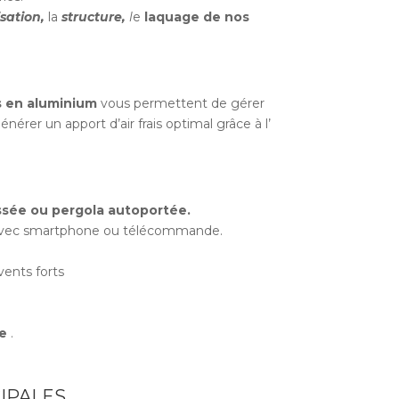
sation,
la
structure,
l
e
laquage de nos
s en aluminium
vous permettent de gérer
générer un apport d’air frais optimal grâce à l’
ssée ou pergola autoportée.
e avec smartphone ou télécommande.
vents forts
e
.
IPALES