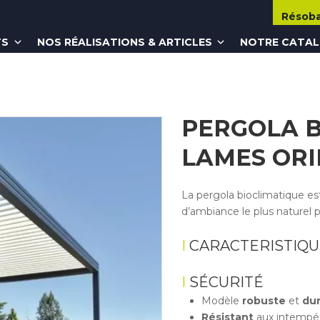
Résob
TS
NOS RÉALISATIONS & ARTICLES
NOTRE CATA
PERGOLA B
LAMES OR
La pergola bioclimatique es
d’ambiance le plus naturel p
CARACTERISTIQU
SÉCURITÉ
Modèle
robuste
et
dur
Résistant
aux intempér