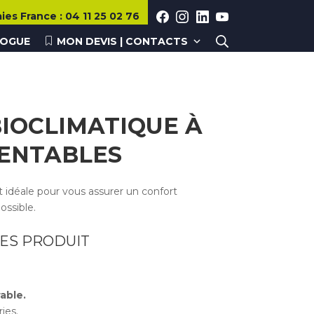
aies
France
:
04 11 25 02 76
LOGUE
MON DEVIS | CONTACTS
IOCLIMATIQUE À
IENTABLES
t idéale pour vous assurer un confort
ossible.
ES PRODUIT
able.
ies.