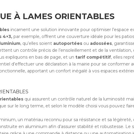
UE À LAMES ORIENTABLES
bles
incarnent une solution innovante pour optimiser l’espace ex
s 4×3,
par exemple, offrent une couverture idéale pour les patios
luminium
, qu’elles soient
autoportées
ou
adossées
, garantiss
ettent un contrôle précis de l’ensoleillement et de la ventilati
us expliquons en bas de page, et un
tarif compétitif
, elles rep
essentiel d’effectuer une déclaration à la mairie pour se conformer
onctionnelle, apportant un confort inégalé à vos espaces extérie
RIENTABLES
rientables
qui assurent un contrôle naturel de la luminosité mai
ue sur le long terme, et selon le modèle choisi vous pouvez fair
nium, un matériau reconnu pour sa résistance et sa légèreté, ce 
nstruite en aluminium afin d’assurer stabilité et robustesse. L
ire grâce à une commande à distance ou une automatisation int