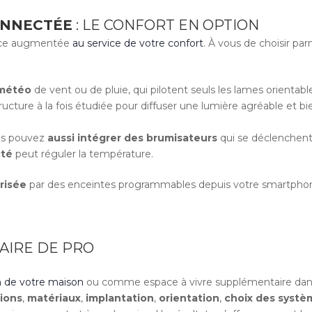
NNECTÉE
: LE CONFORT EN OPTION
ence augmentée
au service de votre confort
. À vous de choisir par
 météo
de vent ou de pluie, qui pilotent seuls les lames orientab
tructure à la fois étudiée pour diffuser une lumière agréable et bie
ous pouvez
aussi intégrer des brumisateurs
qui se déclenchent
cté
peut réguler la température.
risée
par des enceintes programmables depuis votre smartpho
FAIRE DE PRO
de votre maison
ou comme espace à vivre supplémentaire dans 
ions
,
matériaux
,
implantation
,
orientation
,
choix des systè