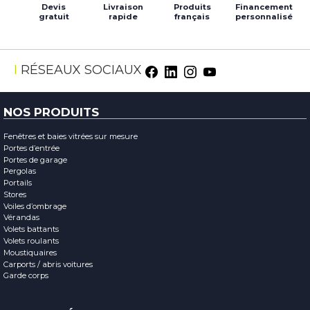
Devis
Livraison
Produits
Financement
gratuit
rapide
français
personnalisé
RÉSEAUX SOCIAUX
NOS PRODUITS
Fenêtres et baies vitrées sur mesure
Portes d’entrée
Portes de garage
Pergolas
Portails
Stores
Voiles d’ombrage
Vérandas
Volets battants
Volets roulants
Moustiquaires
Carports / abris voitures
Garde corps