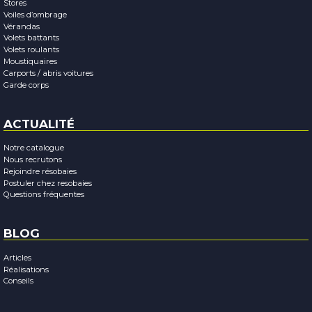
Stores
Voiles d’ombrage
Vérandas
Volets battants
Volets roulants
Moustiquaires
Carports / abris voitures
Garde corps
ACTUALITÉ
Notre catalogue
Nous recrutons
Rejoindre résobaies
Postuler chez resobaies
Questions fréquentes
BLOG
Articles
Réalisations
Conseils