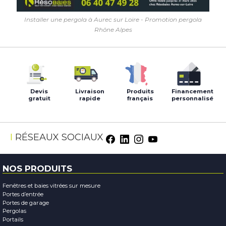
Installer une pergola à Aurec sur Loire - Promotion pergola
Rhône Alpes
Devis
Livraison
Produits
Financement
gratuit
rapide
français
personnalisé
RÉSEAUX SOCIAUX
NOS PRODUITS
Fenêtres et baies vitrées sur mesure
Portes d’entrée
Portes de garage
Pergolas
Portails