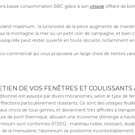
sons basse consommation BBC grâce à son
vitrage
offrant de bon
clarté maximum : la luminosité de la pièce augmente de manière sig
 sur la montagne, la mer ou un petit coin de campagne, et bien c’
n puisqu’elle peut rester ouverte en toute sécurité, notamment en 
o-commercial qui vous proposera un large choix de teintes variée
RETIEN DE VOS FENÊTRES ET COULISSANTS
itionnel est assurée par divers mécanismes, selon le type de fen
effractions particulièrement résistants. Ce sont des vitrages feuill
 aux chocs de tous genres, et deviennent très difficiles à transpe
upture de pont thermique, allouant une économie d’énergie à ha
uminium sont conformes RT2012 ; matériau noble, résistant, durab
 de la menuiserie, l’aluminium se positionne incontestablement p