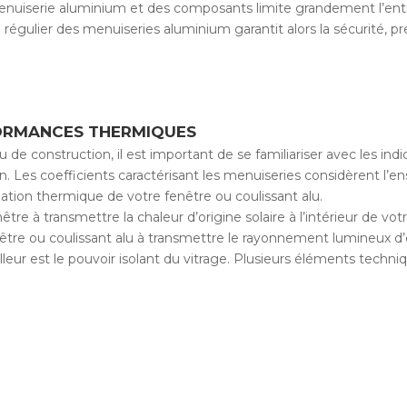
la menuiserie aluminium et des composants limite grandement l’entr
gulier des menuiseries aluminium garantit alors la sécurité, prés
.
ORMANCES THERMIQUES
e construction, il est important de se familiariser avec les in
on. Les coefficients caractérisant les menuiseries considèrent l’e
lation thermique de votre fenêtre ou coulissant alu.
être à transmettre la chaleur d’origine solaire à l’intérieur de vot
être ou coulissant alu à transmettre le rayonnement lumineux d’ori
lleur est le pouvoir isolant du vitrage. Plusieurs éléments techniq