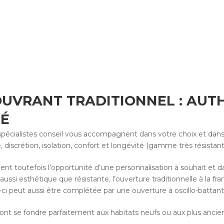
UVRANT TRADITIONNEL : AUTHE
TÉ
spécialistes conseil vous accompagnent dans votre choix et dans
ité, discrétion, isolation, confort et longévité (gamme très résista
uent toutefois l’opportunité d’une personnalisation à souhait et d
t aussi esthétique que résistante, l’ouverture traditionnelle à la f
le-ci peut aussi être complétée par une ouverture à oscillo-battant
ont se fondre parfaitement aux habitats neufs ou aux plus ancien