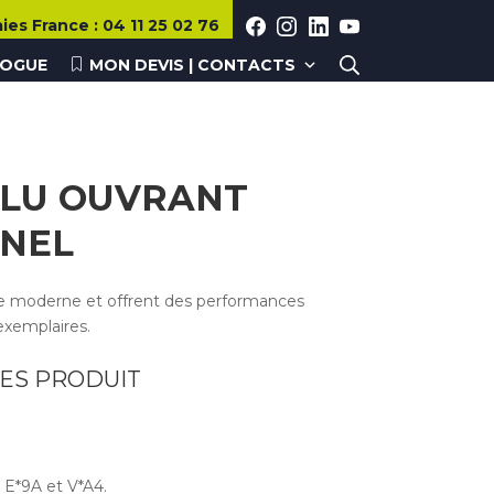
aies
France
:
04 11 25 02 76
LOGUE
MON DEVIS | CONTACTS
ALU OUVRANT
NNEL
yle moderne et offrent des performances
exemplaires.
ES PRODUIT
, E*9A et V*A4.