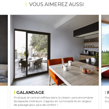
VOUS AIMEREZ AUSSI
GALANDAGE
Pratique, le vantail s’efface dans la cloison, sans encombrer
Pou
les espaces intérieurs. Gagnez en luminosité et en largeur
d’u
de passage pour plus de confort !