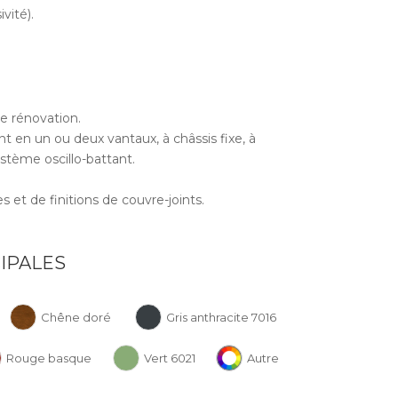
vité).
e rénovation.
t en un ou deux vantaux, à châssis fixe, à
stème oscillo-battant.
s et de finitions de couvre-joints.
IPALES
Chêne doré
Gris anthracite 7016
Rouge basque
Vert 6021
Autre