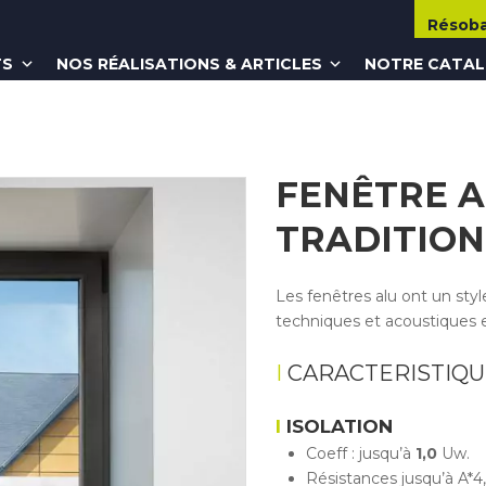
Résob
TS
NOS RÉALISATIONS & ARTICLES
NOTRE CATA
FENÊTRE 
TRADITIO
Les fenêtres alu ont un st
techniques et acoustiques 
CARACTERISTIQU
ISOLATION
Coeff : jusqu’à
1,0
Uw.
Résistances jusqu’à A*4