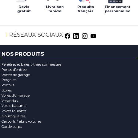
Devis
Livraison
Produits
Financement
gratuit
rapide
français
personnalisé
Facebook
LinkedIn
Instagram
Youtube
RÉSEAUX SOCIAUX
NOS PRODUITS
Fenêtres et baies vitrées sur mesure
Portes d’entrée
Portes de garage
Pergolas
Portails
Stores
Voiles d’ombrage
Vérandas
Volets battants
Volets roulants
Moustiquaires
Carports / abris voitures
Garde corps