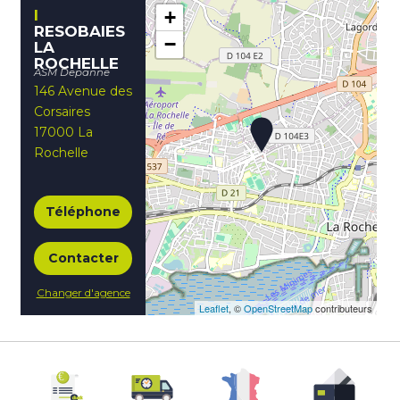
;
+
RESOBAIES
−
LA
ROCHELLE
ASM Depanne
146 Avenue des
Corsaires
17000 La
Rochelle
Téléphone
Contacter
Changer d'agence
Leaflet
, ©
OpenStreetMap
contributeurs