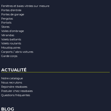
Fenêtres et baies vitrées sur mesure
Portes d’entrée
Portes de garage
Pergolas
Portails
Stores
Voiles d’ombrage
Vérandas
Volets battants
Volets roulants
Moustiquaires
Carports / abris voitures
Garde corps
ACTUALITÉ
Notre catalogue
Nous recrutons
Rejoindre résobaies
Postuler chez resobaies
Questions fréquentes
BLOG