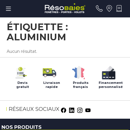
Aller
Menu mobile
au
contenu
RÉSOBAIES
ÉTIQUETTE :
ALUMINIUM
Aucun résultat.
Devis
Livraison
Produits
Financement
gratuit
rapide
français
personnalisé
Facebook
LinkedIn
Instagram
Youtube
RÉSEAUX SOCIAUX
NOS PRODUITS