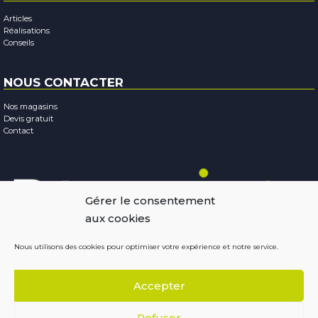
Articles
Réalisations
Conseils
NOUS CONTACTER
Nos magasins
Devis gratuit
Contact
Gérer le consentement
aux cookies
Nous utilisons des cookies pour optimiser votre expérience et notre service.
Mentions légales
-
Confidentialité
-
Cookies
Accepter
Copyright © 2026
Résobaies
Conception : Terraluna
Refuser