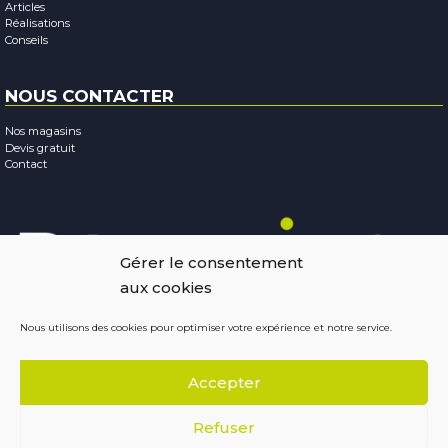
Articles
Réalisations
Conseils
NOUS CONTACTER
Nos magasins
Devis gratuit
Contact
Gérer le consentement
aux cookies
Nous utilisons des cookies pour optimiser votre expérience et notre service.
Mentions légales
-
Confidentialité
-
Cookies
Accepter
Copyright © 2026
Résobaies
Conception : Terraluna
Refuser