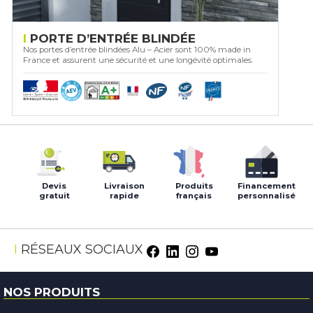
PORTE D’ENTRÉE BLINDÉE
Nos portes d’entrée blindées Alu – Acier sont 100% made in
France et assurent une sécurité et une longévité optimales.
Devis
Livraison
Produits
Financement
gratuit
rapide
français
personnalisé
Facebook
LinkedIn
Instagram
Youtube
RÉSEAUX SOCIAUX
NOS PRODUITS