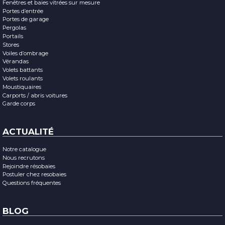
Fenêtres et baies vitrées sur mesure
Portes d’entrée
Portes de garage
Pergolas
Portails
Stores
Voiles d’ombrage
Vérandas
Volets battants
Volets roulants
Moustiquaires
Carports / abris voitures
Garde corps
ACTUALITÉ
Notre catalogue
Nous recrutons
Rejoindre résobaies
Postuler chez resobaies
Questions fréquentes
BLOG