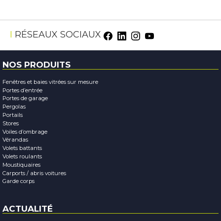
Facebook
LinkedIn
Instagram
Youtube
RÉSEAUX SOCIAUX
NOS PRODUITS
Fenêtres et baies vitrées sur mesure
Portes d’entrée
Portes de garage
Pergolas
Portails
Stores
Voiles d’ombrage
Vérandas
Volets battants
Volets roulants
Moustiquaires
Carports / abris voitures
Garde corps
ACTUALITÉ