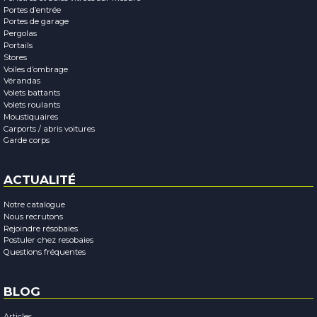
Portes d’entrée
Portes de garage
Pergolas
Portails
Stores
Voiles d’ombrage
Vérandas
Volets battants
Volets roulants
Moustiquaires
Carports / abris voitures
Garde corps
ACTUALITÉ
Notre catalogue
Nous recrutons
Rejoindre résobaies
Postuler chez resobaies
Questions fréquentes
BLOG
Articles