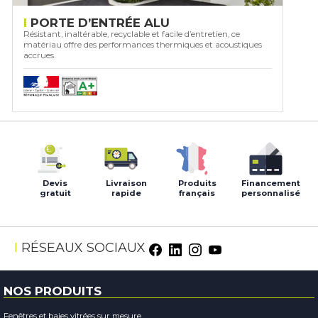
PORTE D’ENTRÉE ALU
Résistant, inaltérable, recyclable et facile d’entretien, ce
matériau offre des performances thermiques et acoustiques
accrues.
Devis
Livraison
Produits
Financement
gratuit
rapide
français
personnalisé
Facebook
LinkedIn
Instagram
Youtube
RÉSEAUX SOCIAUX
NOS PRODUITS
Fenêtres et baies vitrées sur mesure