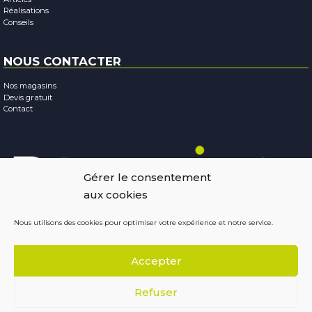
Réalisations
Conseils
NOUS CONTACTER
Nos magasins
Devis gratuit
Contact
Gérer le consentement
aux cookies
Nous utilisons des cookies pour optimiser votre expérience et notre service.
Mentions légales
-
Confidentialité
-
Cookies
Accepter
Copyright © 2026
Résobaies
Conception : Terraluna
Refuser