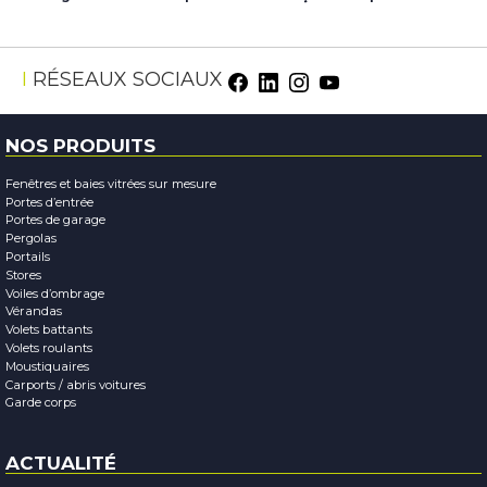
Facebook
LinkedIn
Instagram
Youtube
RÉSEAUX SOCIAUX
NOS PRODUITS
Fenêtres et baies vitrées sur mesure
Portes d’entrée
Portes de garage
Pergolas
Portails
Stores
Voiles d’ombrage
Vérandas
Volets battants
Volets roulants
Moustiquaires
Carports / abris voitures
Garde corps
ACTUALITÉ