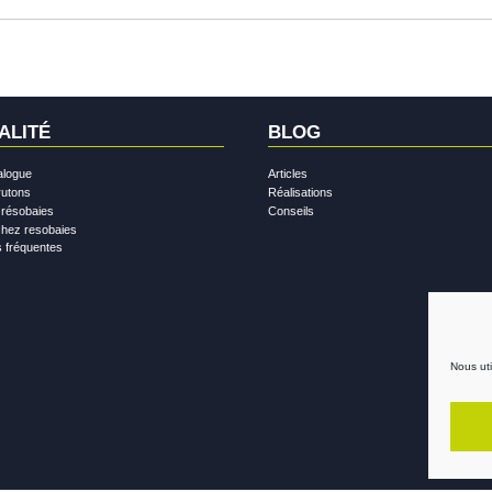
k
In
tagram
outube
ALITÉ
BLOG
alogue
Articles
rutons
Réalisations
 résobaies
Conseils
chez resobaies
 fréquentes
Nous uti