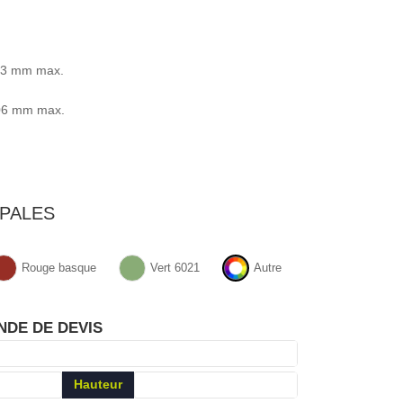
13 mm max.
106 mm max.
PALES
Rouge basque
Vert 6021
Autre
NDE DE DEVIS
Hauteur