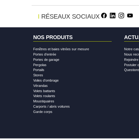
Faceboo
Linked
Ins
Y
RÉSEAUX SOCIAUX
NOS PRODUITS
ACTU
Fenêtres et baies vitrées sur mesure
Notre cat
Portes d’entrée
Nous rec
Portes de garage
Rejoindre
Pergolas
Postuler 
Portails
Questions
Stores
Voiles d’ombrage
Vérandas
Volets battants
Volets roulants
Moustiquaires
Carports / abris voitures
Garde corps