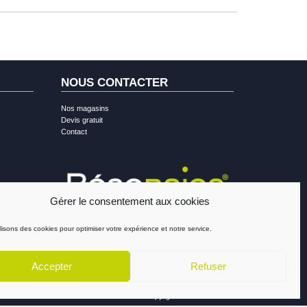
NOUS CONTACTER
Nos magasins
Devis gratuit
Contact
Gérer le consentement aux cookies
lisons des cookies pour optimiser votre expérience et notre service.
Accepter
Refuser
Mentions légales
-
Confidentialité
-
Cookies
Copyright © 2026
Résobaies