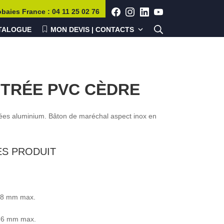
FACEBOOK
INSTAGRAM
LINKEDIN
YOUTUBE
obaies
France
:
04 11 25 02 76
Rechercher
TALOGUE
MON DEVIS | CONTACTS
NTRÉE PVC CÈDRE
es aluminium. Bâton de maréchal aspect inox en
ES PRODUIT
48 mm max.
176 mm max.