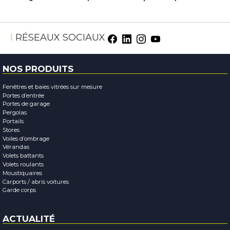
Facebook
LinkedIn
Instagram
Youtube
RÉSEAUX SOCIAUX
NOS PRODUITS
Fenêtres et baies vitrées sur mesure
Portes d’entrée
Portes de garage
Pergolas
Portails
Stores
Voiles d’ombrage
Vérandas
Volets battants
Volets roulants
Moustiquaires
Carports / abris voitures
Garde corps
ACTUALITÉ