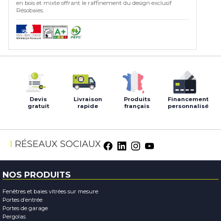
en bois et mixte offrant le raffinement du design exclusif
Résobaies.
Devis
Livraison
Produits
Financement
gratuit
rapide
français
personnalisé
Facebook
LinkedIn
Instagram
Youtube
RÉSEAUX SOCIAUX
NOS PRODUITS
Fenêtres et baies vitrées sur mesure
Portes d’entrée
Portes de garage
Pergolas