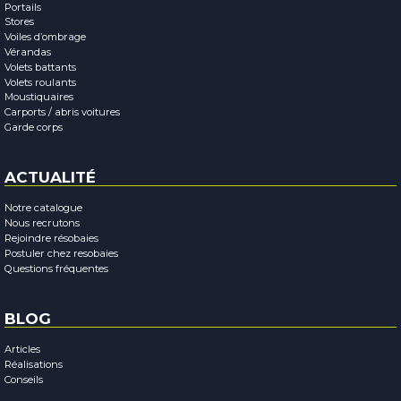
Portails
Stores
Voiles d’ombrage
Vérandas
Volets battants
Volets roulants
Moustiquaires
Carports / abris voitures
Garde corps
ACTUALITÉ
Notre catalogue
Nous recrutons
Rejoindre résobaies
Postuler chez resobaies
Questions fréquentes
BLOG
Articles
Réalisations
Conseils