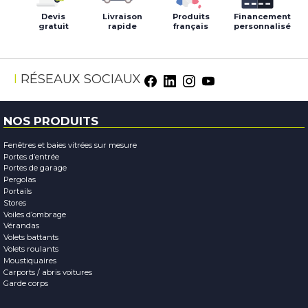
Devis
Livraison
Produits
Financement
gratuit
rapide
français
personnalisé
Facebook
LinkedIn
Instagram
Youtube
RÉSEAUX SOCIAUX
NOS PRODUITS
Fenêtres et baies vitrées sur mesure
Portes d’entrée
Portes de garage
Pergolas
Portails
Stores
Voiles d’ombrage
Vérandas
Volets battants
Volets roulants
Moustiquaires
Carports / abris voitures
Garde corps