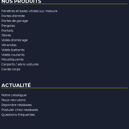
NOS PRODUITS
Fenêtres et baies vitrées sur mesure
Portes d’entrée
Portes de garage
Pergolas
Portails
Stores
Voiles d’ombrage
Vérandas
Volets battants
Volets roulants
Moustiquaires
Carports / abris voitures
Garde corps
ACTUALITÉ
Notre catalogue
Nous recrutons
Rejoindre résobaies
Postuler chez resobaies
Questions fréquentes