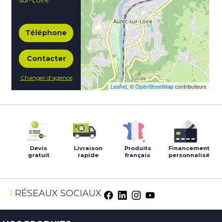
sur-Loire
Téléphone
Contacter
Changer d'agence
Leaflet
, ©
OpenStreetMap
contributeurs
Devis
Livraison
Produits
Financement
gratuit
rapide
français
personnalisé
RÉSEAUX SOCIAUX