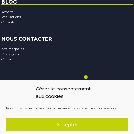
BLOG
Articles
Réalisations
Conseils
NOUS CONTACTER
Nos magasins
Devis gratuit
Contact
Gérer le consentement
aux cookies
Nous utilisons des cookies pour optimiser votre expérience et notre service.
Mentions légales
-
Confidentialité
-
Cookies
Accepter
Copyright © 2026
Résobaies