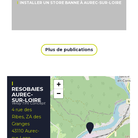
INSTALLER UN STORE BANNE À AUREC-SUR-LOIRE
Plus de publications
;
+
RESOBAIES
−
AUREC-
SUR-LOIRE
Velay Tint Concept
4 rue des
Ribes, ZA des
Granges
43110 Aurec-