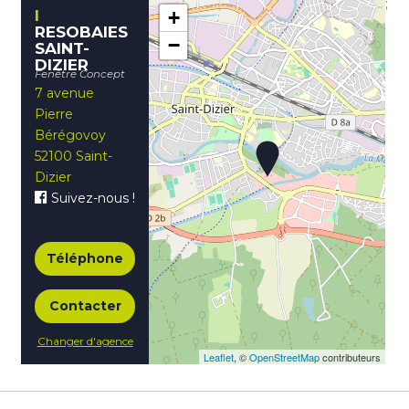
;
+
RESOBAIES
−
SAINT-
DIZIER
Fenêtre Concept
7 avenue
Pierre
Bérégovoy
52100 Saint-
Dizier
Suivez-nous !
Téléphone
Contacter
Changer d'agence
Leaflet
, ©
OpenStreetMap
contributeurs