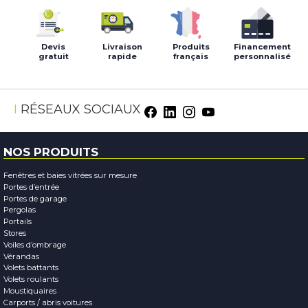
Devis
Livraison
Produits
Financement
gratuit
rapide
français
personnalisé
Facebook
LinkedIn
Instagram
Youtube
RÉSEAUX SOCIAUX
NOS PRODUITS
Fenêtres et baies vitrées sur mesure
Portes d’entrée
Portes de garage
Pergolas
Portails
Stores
Voiles d’ombrage
Vérandas
Volets battants
Volets roulants
Moustiquaires
Carports / abris voitures