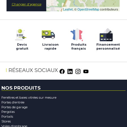
Changer d'agence
Leaflet
, ©
OpenStreetMap
contributeurs
Devis
Livraison
Produits
Financement
gratuit
rapide
français
personnalisé
Facebook
LinkedIn
Instagram
Youtube
RÉSEAUX SOCIAUX
NOS PRODUITS
Fenêtres et baies vitrées sur mesure
Portes d’entrée
Portes de garage
Pergolas
Portails
Stores
Voiles d’ombrage