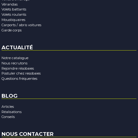
Vérandas
Volets battants
Volets roulants
Moustiquaires
Carports / abris voitures
Garde corps
ACTUALITÉ
Notre catalogue
Nous recrutons
Rejoindre résobaies
Postuler chez resobaies
Questions fréquentes
BLOG
Articles
Réalisations
Conseils
NOUS CONTACTER