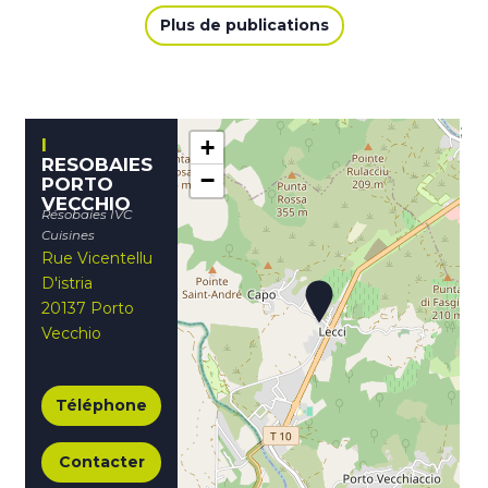
Plus de publications
;
+
RESOBAIES
−
PORTO
VECCHIO
Résobaies IVC
Cuisines
Rue Vicentellu
D'istria
20137 Porto
Vecchio
Téléphone
Contacter