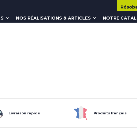
Résob
TS
NOS RÉALISATIONS & ARTICLES
NOTRE CATA
Livraison rapide
Produits français
ok
dIn
tagram
outube