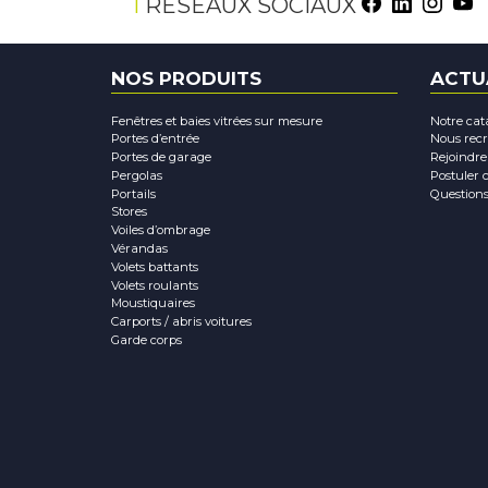
RÉSEAUX SOCIAUX
NOS PRODUITS
ACTU
Fenêtres et baies vitrées sur mesure
Notre cat
Portes d’entrée
Nous rec
Portes de garage
Rejoindre
Pergolas
Postuler 
Portails
Questions
Stores
Voiles d’ombrage
Vérandas
Volets battants
Volets roulants
Moustiquaires
Carports / abris voitures
Garde corps