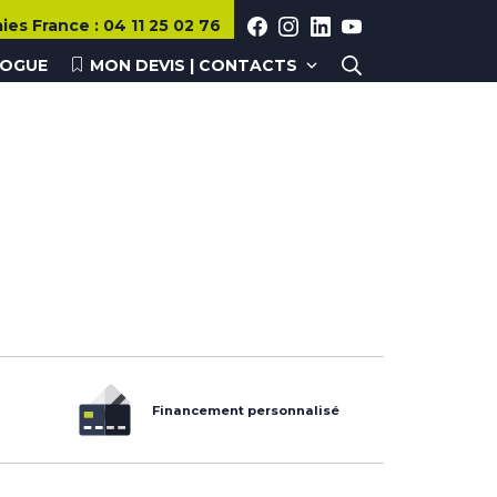
FACEBOOK
INSTAGRAM
LINKEDIN
YOUTUBE
aies
France
:
04 11 25 02 76
Rechercher
LOGUE
MON DEVIS | CONTACTS
Financement personnalisé