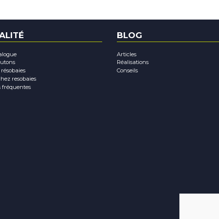
ALITÉ
BLOG
alogue
Articles
rutons
Réalisations
 résobaies
Conseils
chez resobaies
 fréquentes