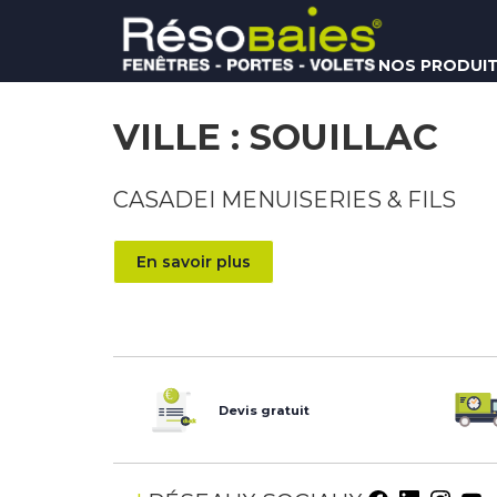
Aller
au
contenu
NOS PRODUI
RÉSOBAIES
VILLE :
SOUILLAC
CASADEI MENUISERIES & FILS
En savoir plus
Devis gratuit
Facebo
Linke
Ins
Y